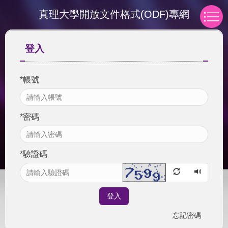
跳
真理大學開放文件格式(ODF)專網
到
主
要
登入
內
容
區
*
帳號
*
密碼
*
驗證碼
登入
忘記密碼